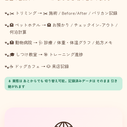
✂️ トリミング → ✂️ 施術 / Before/After / バリカン記録
🏨 ペットホテル → 🏨 お預かり / チェックイン-アウト /
🐾
何泊計算
🏥 動物病院 → 🩺 診療 / 体重・体温グラフ / 処方メモ
🎓 しつけ教室 → 🎯 トレーニング進捗
☕ ドッグカフェ → 🐶 来店記録
🌷 業態は あとからでも 切り替え可能。記録済みデータは そのまま 引き
継がれます