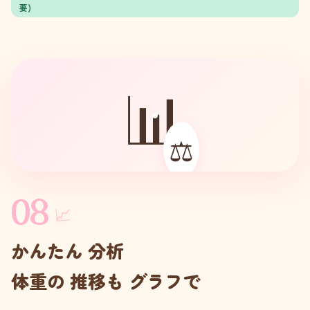
要)
📊
⚖️
08
📈
かんたん 分析
体重の 推移も グラフで