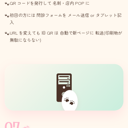
QR コードを発行して 名刺・店内 POP に
初回の方には 問診フォームを メール送信 or タブレット記
入
URL を変えても 旧 QR は 自動で新ページに 転送(印刷物が
無駄にならない)
🖥
🐾
07
📲