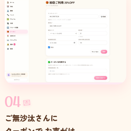
04
💌
ご無沙汰さんに
クーポンで お声がけ