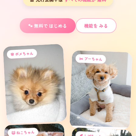
🐾 無料で はじめる
機能を みる
🌸 ポメちゃん
✂️ プーちゃん
🐾
🐱 ねこちゃん
🍂 しばちゃん