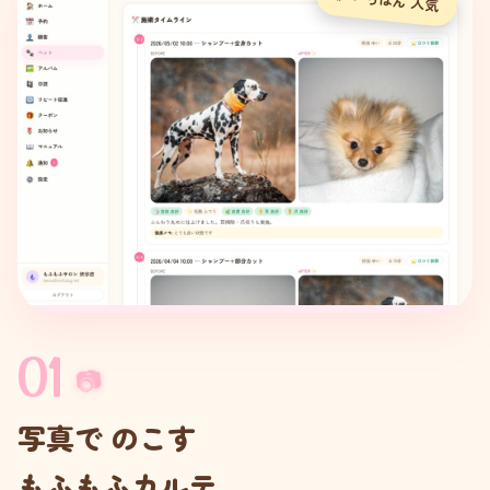
01
📷
写真で のこす
もふもふカルテ